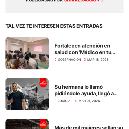
TAL VEZ TE INTERESEN ESTAS ENTRADAS
Fortalecen atención en
salud con ‘Médico en tu
Casa’ en el Magdalena
GOBERNACIÓN
MAR 18, 2026
Su hermana lo llamó
pidiéndole ayuda, llegó a
defenderla y le incrustaron
JUDICIAL
MAR 01, 2026
un cuchillo en el ojo
Más de mil mujeres sellan su