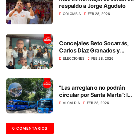
respaldo a Jorge Agudelo
COLOMBIA
FEB 28, 2026
Concejales Beto Socarrás,
Carlos Díaz Granados y
Nelly Gómez respaldan a
ELECCIONES
FEB 28, 2026
Hernando Guida
"Las arreglan o no podrán
circular por Santa Marta": la
advertencia a los dueños de
ALCALDÍA
FEB 28, 2026
busetas
0 COMENTARIOS