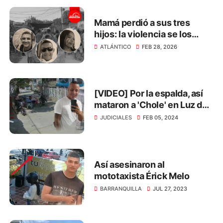
Mamá perdió a sus tres
hijos: la violencia se los
arrebató en menos de 3
ATLÁNTICO
FEB 28, 2026
meses
[VIDEO] Por la espalda, así
mataron a 'Chole' en Luz del
Mundo
JUDICIALES
FEB 05, 2024
Así asesinaron al
mototaxista Érick Melo
BARRANQUILLA
JUL 27, 2023