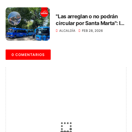
"Las arreglan o no podrán
circular por Santa Marta": la
advertencia a los dueños de
ALCALDÍA
FEB 28, 2026
busetas
0 COMENTARIOS