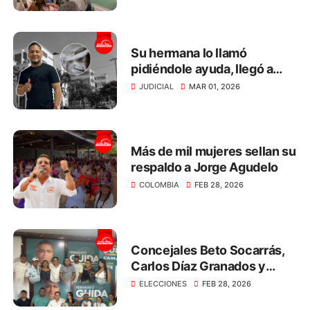
Su hermana lo llamó
pidiéndole ayuda, llegó a
defenderla y le incrustaron
JUDICIAL
MAR 01, 2026
un cuchillo en el ojo
Más de mil mujeres sellan su
respaldo a Jorge Agudelo
COLOMBIA
FEB 28, 2026
Concejales Beto Socarrás,
Carlos Díaz Granados y
Nelly Gómez respaldan a
ELECCIONES
FEB 28, 2026
Hernando Guida