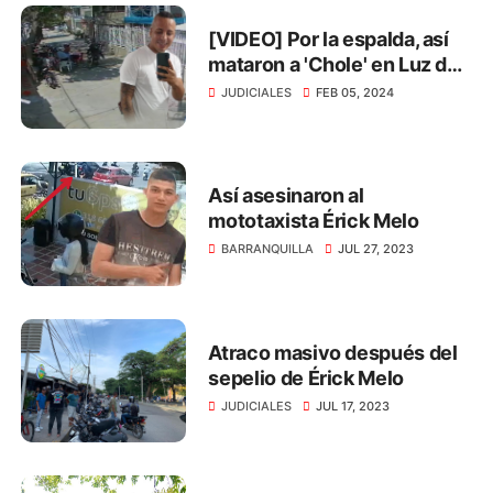
[VIDEO] Por la espalda, así
mataron a 'Chole' en Luz del
Mundo
JUDICIALES
FEB 05, 2024
Así asesinaron al
mototaxista Érick Melo
BARRANQUILLA
JUL 27, 2023
Atraco masivo después del
sepelio de Érick Melo
JUDICIALES
JUL 17, 2023