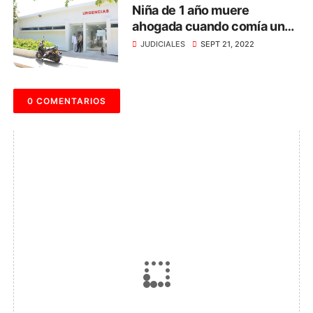
Niña de 1 año muere
ahogada cuando comía un
dulce, en Santa Marta
JUDICIALES
SEPT 21, 2022
0 COMENTARIOS