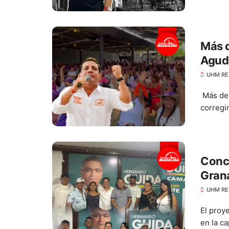
Más d
Agud
UHM RE
Más de 
corregi
Conce
Grana
Hern
UHM RE
El proy
en la ca