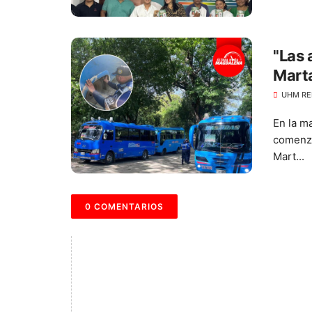
"Las 
Marta
buse
UHM RE
En la m
comenza
Mart...
0 COMENTARIOS