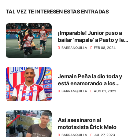
TAL VEZ TE INTERESEN ESTAS ENTRADAS
¡Imparable! Junior puso a
bailar ‘mapale’ a Pasto y le
ganó 2 - 0
BARRANQUILLA
FEB 08, 2024
Jemain Peña la dio toda y
está enamorando a los
hinchas del Junior
BARRANQUILLA
AUG 01, 2023
Así asesinaron al
mototaxista Érick Melo
BARRANQUILLA
JUL 27, 2023