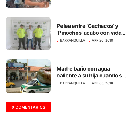
Pelea entre ‘Cachacos’ y
‘Pinochos’ acabó con vida
de niño venezolano
BARRANQUILLA
APR 26, 2018
Madre baño con agua
caliente a su hija cuando se
enteró que no era señorita
BARRANQUILLA
APR 05, 2018
0 COMENTARIOS