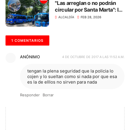
"Las arreglan o no podrán
circular por Santa Marta": la
advertencia a los dueños de
ALCALDÍA
FEB 28, 2026
busetas
1 COMENTARIOS
ANÓNIMO
4 DE OCTUBRE DE 2017 A LAS 11:52 A.M.
tengan la plena seguridad que la policia lo
cojen y lo sueltan como si nada por que esa
es la de elllos no sirven para nada
Responder
Borrar