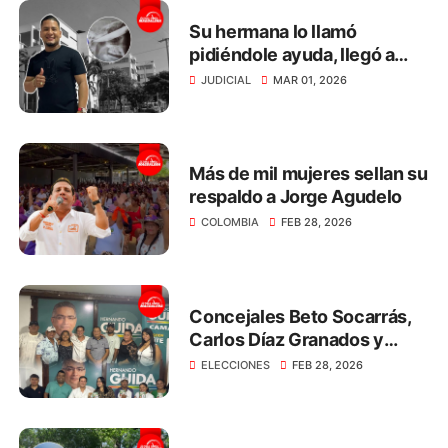
Su hermana lo llamó
pidiéndole ayuda, llegó a
defenderla y le incrustaron
JUDICIAL
MAR 01, 2026
un cuchillo en el ojo
Más de mil mujeres sellan su
respaldo a Jorge Agudelo
COLOMBIA
FEB 28, 2026
Concejales Beto Socarrás,
Carlos Díaz Granados y
Nelly Gómez respaldan a
ELECCIONES
FEB 28, 2026
Hernando Guida