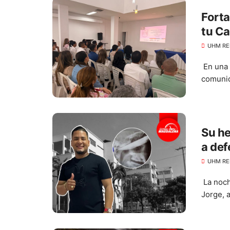
Forta
tu Ca
UHM RE
En una 
comunid
Su he
a def
ojo
UHM RE
La noch
Jorge, a