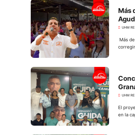
Más d
Agud
UHM RE
Más de 
corregi
Conce
Grana
Hern
UHM RE
El proy
en la ca