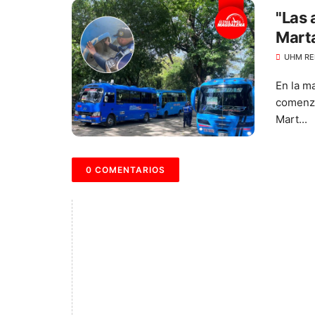
"Las 
Marta
buse
UHM RE
En la m
comenza
Mart...
0 COMENTARIOS