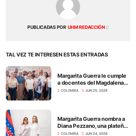
PUBLICADAS POR
UHM REDACCIÓN
TAL VEZ TE INTERESEN ESTAS ENTRADAS
Margarita Guerra le cumple
a docentes del Magdalena
con el pago de salarios y
COLOMBIA
JUN 25, 2026
primas por más de $40.312
millones
Margarita Guerra nombra a
Diana Pezzano, una plateña,
como nueva secretaria de
COLOMBIA
JUN 24, 2026