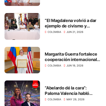
Desarrollo Económico
“El Magdalena volvió a dar
ejemplo de civismo y
respeto por la democracia
COLOMBIA
JUN 21, 2026
en las elecciones
presidenciales”: Margarita
Guerra
Margarita Guerra fortalece
cooperación internacional
para impulsar el desarrollo
COLOMBIA
JUN 19, 2026
del Magdalena
“Abelardo dé la cara”:
Paloma Valencia habló
sobre el respeto hacia las
COLOMBIA
MAY 29, 2026
mujeres