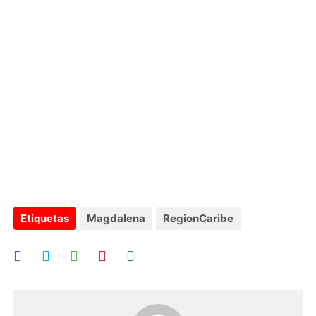
Etiquetas
Magdalena
RegionCaribe