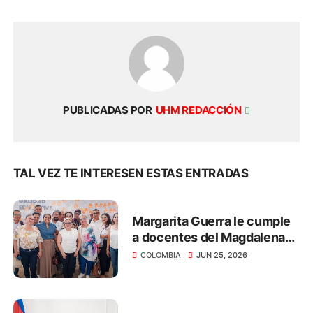
PUBLICADAS POR
UHM REDACCIÓN
TAL VEZ TE INTERESEN ESTAS ENTRADAS
Margarita Guerra le cumple
a docentes del Magdalena
con el pago de salarios y
COLOMBIA
JUN 25, 2026
primas por más de $40.312
millones