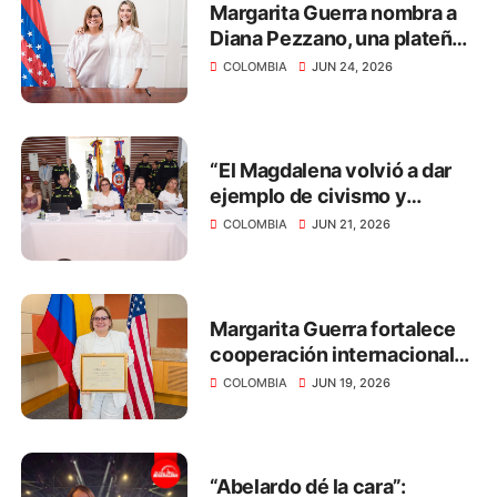
Margarita Guerra nombra a
Diana Pezzano, una plateña,
como nueva secretaria de
COLOMBIA
JUN 24, 2026
Desarrollo Económico
“El Magdalena volvió a dar
ejemplo de civismo y
respeto por la democracia
COLOMBIA
JUN 21, 2026
en las elecciones
presidenciales”: Margarita
Guerra
Margarita Guerra fortalece
cooperación internacional
para impulsar el desarrollo
COLOMBIA
JUN 19, 2026
del Magdalena
“Abelardo dé la cara”: