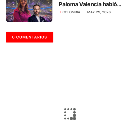
Paloma Valencia habló
sobre el respeto hacia las
COLOMBIA
MAY 29, 2026
mujeres
0 COMENTARIOS