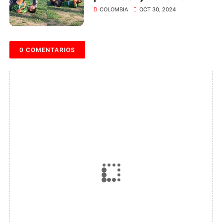
Universidad del Magdalena
COLOMBIA
OCT 30, 2024
0 COMENTARIOS