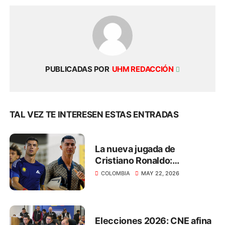
PUBLICADAS POR
UHM REDACCIÓN
TAL VEZ TE INTERESEN ESTAS ENTRADAS
La nueva jugada de
Cristiano Ronaldo:
transmitirá el Mundial 2026
COLOMBIA
MAY 22, 2026
de manera gratuita
Elecciones 2026: CNE afina