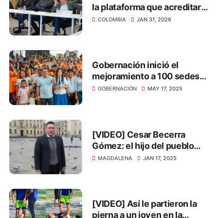
la plataforma que acreditará
a los actores electorales
COLOMBIA
JAN 31, 2026
Gobernación inició el
mejoramiento a 100 sedes
educativas del Magdalena
GOBERNACIÓN
MAY 17, 2025
[VIDEO] Cesar Becerra
Gómez: el hijo del pueblo
que lucha por la justicia
MAGDALENA
JAN 17, 2025
social
[VIDEO] Así le partieron la
pierna a un joven en la