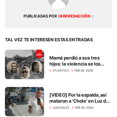
PUBLICADAS POR
UHM REDACCIÓN
TAL VEZ TE INTERESEN ESTAS ENTRADAS
Mamá perdió a sus tres
hijos: la violencia se los
arrebató en menos de 3
ATLÁNTICO
FEB 28, 2026
meses
[VIDEO] Por la espalda, así
mataron a 'Chole' en Luz del
Mundo
JUDICIALES
FEB 05, 2024