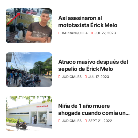
Así asesinaron al
mototaxista Érick Melo
BARRANQUILLA
JUL 27, 2023
Atraco masivo después del
sepelio de Érick Melo
JUDICIALES
JUL 17, 2023
Niña de 1 año muere
ahogada cuando comía un
dulce, en Santa Marta
JUDICIALES
SEPT 21, 2022