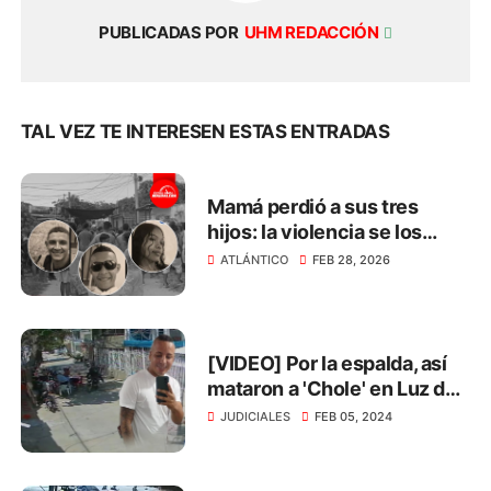
PUBLICADAS POR
UHM REDACCIÓN
TAL VEZ TE INTERESEN ESTAS ENTRADAS
Mamá perdió a sus tres
hijos: la violencia se los
arrebató en menos de 3
ATLÁNTICO
FEB 28, 2026
meses
[VIDEO] Por la espalda, así
mataron a 'Chole' en Luz del
Mundo
JUDICIALES
FEB 05, 2024