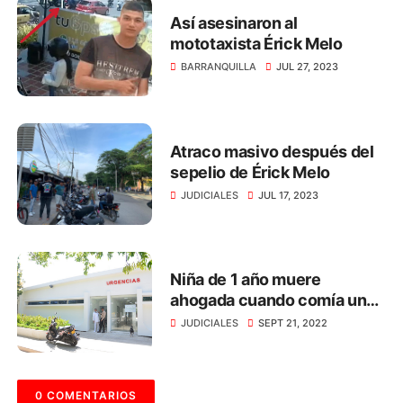
Así asesinaron al
mototaxista Érick Melo
BARRANQUILLA
JUL 27, 2023
Atraco masivo después del
sepelio de Érick Melo
JUDICIALES
JUL 17, 2023
Niña de 1 año muere
ahogada cuando comía un
dulce, en Santa Marta
JUDICIALES
SEPT 21, 2022
0 COMENTARIOS