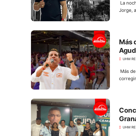
La noch
Jorge, a
Más d
Agud
UHM RE
Más de 
corregi
Conce
Grana
Hern
UHM RE