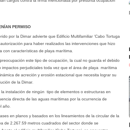
ulan cargos contra la firma mencionada por presunta ocupación
ENÍAN PERMISO
rido por la Dimar advierte que Edificio Multifamiliar ‘Cabo Tortuga
a autorización para haber realizados las intervenciones que hizo
a con características de playa marítima.
preocupación este tipo de ocupación, la cual no guarda el debido
o impactos perjudiciales toda vez que el área de playa marítima
námica de acreción y erosión estacional que necesita lograr su
lución de la Dimar.
la instalación de ningún tipo de elementos o estructuras en
uencia directa de las aguas marítimas por la ocurrencia de
l año.
ases en planos y basados en los lineamientos de la circular de la
ea de 2.267.59 metros cuadrados del sector donde se