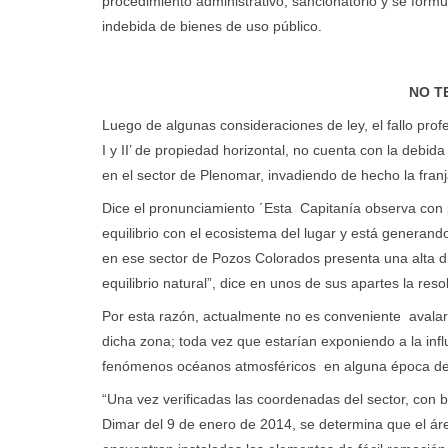
procedimiento administrativo, sancionatorio y se form
indebida de bienes de uso público.
NO T
Luego de algunas consideraciones de ley, el fallo profe
I y II’ de propiedad horizontal, no cuenta con la debid
en el sector de Plenomar, invadiendo de hecho la franj
Dice el pronunciamiento ´Esta Capitanía observa con 
equilibrio con el ecosistema del lugar y está generand
en ese sector de Pozos Colorados presenta una alta di
equilibrio natural”, dice en unos de sus apartes la reso
Por esta razón, actualmente no es conveniente avalar 
dicha zona; toda vez que estarían exponiendo a la infl
fenómenos océanos atmosféricos en alguna época de
“Una vez verificadas las coordenadas del sector, con b
Dimar del 9 de enero de 2014, se determina que el ár