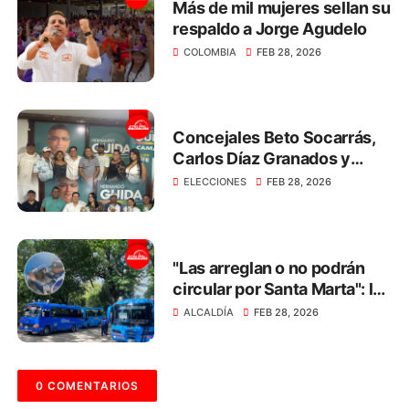
Más de mil mujeres sellan su
respaldo a Jorge Agudelo
COLOMBIA
FEB 28, 2026
Concejales Beto Socarrás,
Carlos Díaz Granados y
Nelly Gómez respaldan a
ELECCIONES
FEB 28, 2026
Hernando Guida
"Las arreglan o no podrán
circular por Santa Marta": la
advertencia a los dueños de
ALCALDÍA
FEB 28, 2026
busetas
0 COMENTARIOS