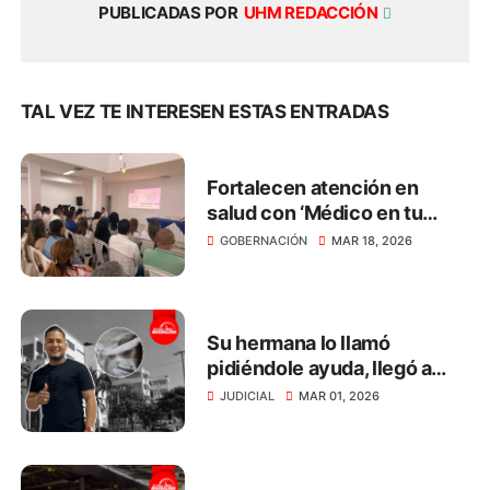
PUBLICADAS POR
UHM REDACCIÓN
TAL VEZ TE INTERESEN ESTAS ENTRADAS
Fortalecen atención en
salud con ‘Médico en tu
Casa’ en el Magdalena
GOBERNACIÓN
MAR 18, 2026
Su hermana lo llamó
pidiéndole ayuda, llegó a
defenderla y le incrustaron
JUDICIAL
MAR 01, 2026
un cuchillo en el ojo