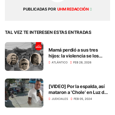
PUBLICADAS POR
UHM REDACCIÓN
TAL VEZ TE INTERESEN ESTAS ENTRADAS
Mamá perdió a sus tres
hijos: la violencia se los
arrebató en menos de 3
ATLÁNTICO
FEB 28, 2026
meses
[VIDEO] Por la espalda, así
mataron a 'Chole' en Luz del
Mundo
JUDICIALES
FEB 05, 2024