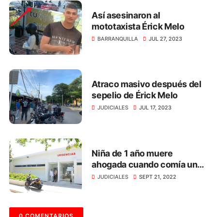
Así asesinaron al
mototaxista Érick Melo
BARRANQUILLA
JUL 27, 2023
Atraco masivo después del
sepelio de Érick Melo
JUDICIALES
JUL 17, 2023
Niña de 1 año muere
ahogada cuando comía un
dulce, en Santa Marta
JUDICIALES
SEPT 21, 2022
0 COMENTARIOS