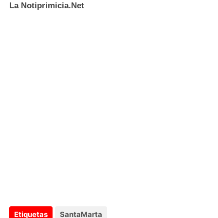
La Notiprimicia.Net
Etiquetas
SantaMarta