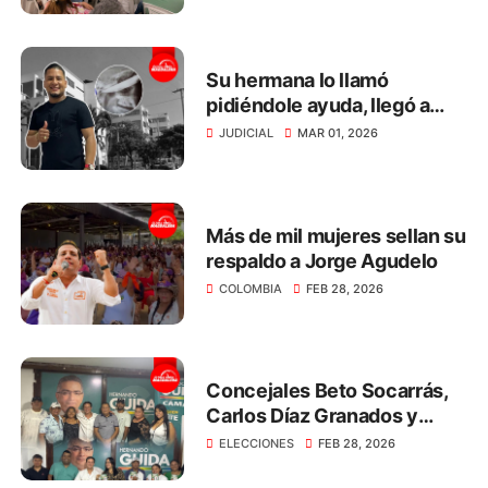
Su hermana lo llamó
pidiéndole ayuda, llegó a
defenderla y le incrustaron
JUDICIAL
MAR 01, 2026
un cuchillo en el ojo
Más de mil mujeres sellan su
respaldo a Jorge Agudelo
COLOMBIA
FEB 28, 2026
Concejales Beto Socarrás,
Carlos Díaz Granados y
Nelly Gómez respaldan a
ELECCIONES
FEB 28, 2026
Hernando Guida