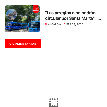
"Las arreglan o no podrán
circular por Santa Marta": la
advertencia a los dueños de
ALCALDÍA
FEB 28, 2026
busetas
0 COMENTARIOS