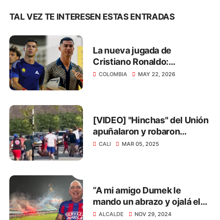
TAL VEZ TE INTERESEN ESTAS ENTRADAS
La nueva jugada de
Cristiano Ronaldo:
transmitirá el Mundial 2026
COLOMBIA
MAY 22, 2026
de manera gratuita
[VIDEO] "Hinchas" del Unión
apuñalaron y robaron
zapatos a barrista del Cali
CALI
MAR 05, 2025
“A mi amigo Dumek le
mando un abrazo y ojalá el
Cartagena suba para ver los
ALCALDE
NOV 29, 2024