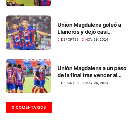
clásicos”: Carlos Pinedo
Unión Magdalena goleó a
Llaneros y dejó casi
sentenciada la final de la B
DEPORTES
NOV 29, 2024
Unión Magdalena a un paso
de la final tras vencer al
Deportes Quindío
DEPORTES
MAY 26, 2024
0 COMENTARIOS