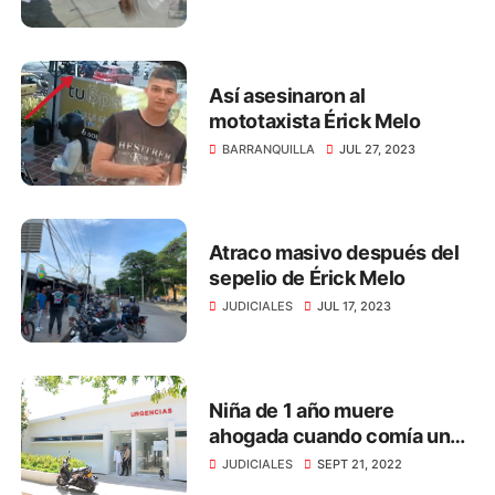
Así asesinaron al
mototaxista Érick Melo
BARRANQUILLA
JUL 27, 2023
Atraco masivo después del
sepelio de Érick Melo
JUDICIALES
JUL 17, 2023
Niña de 1 año muere
ahogada cuando comía un
dulce, en Santa Marta
JUDICIALES
SEPT 21, 2022