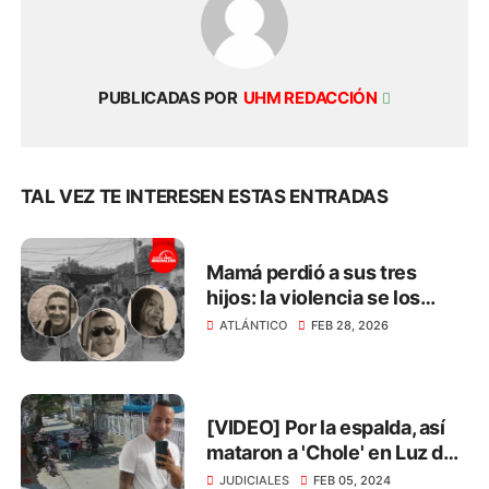
PUBLICADAS POR
UHM REDACCIÓN
TAL VEZ TE INTERESEN ESTAS ENTRADAS
Mamá perdió a sus tres
hijos: la violencia se los
arrebató en menos de 3
ATLÁNTICO
FEB 28, 2026
meses
[VIDEO] Por la espalda, así
mataron a 'Chole' en Luz del
Mundo
JUDICIALES
FEB 05, 2024