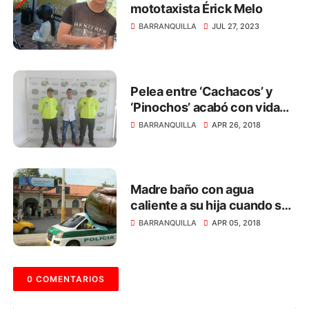
mototaxista Érick Melo
BARRANQUILLA
JUL 27, 2023
Pelea entre ‘Cachacos’ y
‘Pinochos’ acabó con vida
de niño venezolano
BARRANQUILLA
APR 26, 2018
Madre baño con agua
caliente a su hija cuando se
enteró que no era señorita
BARRANQUILLA
APR 05, 2018
0 COMENTARIOS