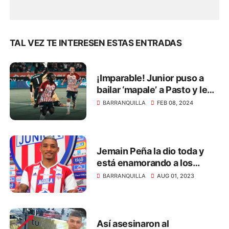
TAL VEZ TE INTERESEN ESTAS ENTRADAS
¡Imparable! Junior puso a
bailar ‘mapale’ a Pasto y le
ganó 2 - 0
BARRANQUILLA
FEB 08, 2024
Jemain Peña la dio toda y
está enamorando a los
hinchas del Junior
BARRANQUILLA
AUG 01, 2023
Así asesinaron al