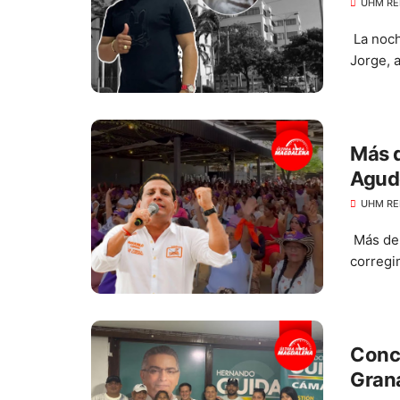
ojo
UHM RE
La noch
Jorge, a
Más d
Agud
UHM RE
Más de 
corregi
Conce
Grana