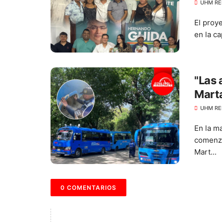
Hern
UHM RE
El proy
en la ca
"Las 
Marta
buse
UHM RE
En la m
comenza
Mart...
0 COMENTARIOS