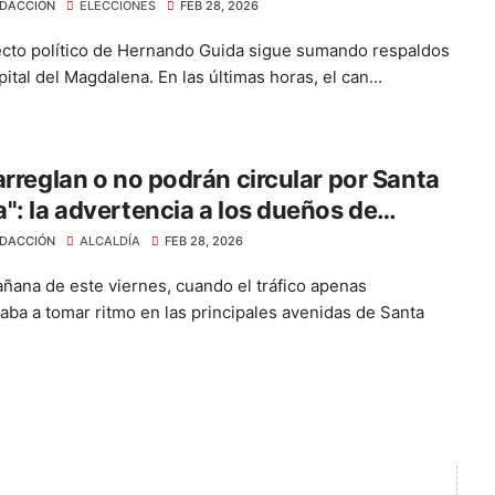
ando Guida
DACCIÓN
ELECCIONES
FEB 28, 2026
ecto político de Hernando Guida sigue sumando respaldos
pital del Magdalena. En las últimas horas, el can...
arreglan o no podrán circular por Santa
": la advertencia a los dueños de
tas
DACCIÓN
ALCALDÍA
FEB 28, 2026
añana de este viernes, cuando el tráfico apenas
ba a tomar ritmo en las principales avenidas de Santa