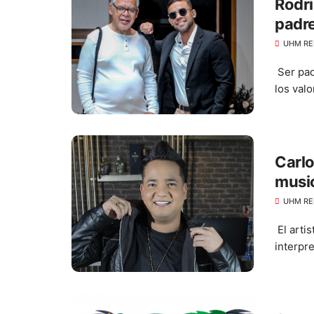
Rodri
padre
UHM RE
Ser pad
los val
Carlo
music
UHM RE
El artis
interpre