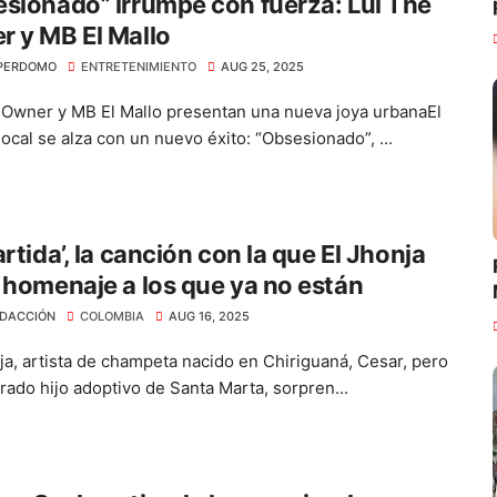
sionado” irrumpe con fuerza: Lui The
 y MB El Mallo
PERDOMO
ENTRETENIMIENTO
AUG 25, 2025
 Owner y MB El Mallo presentan una nueva joya urbanaEl
local se alza con un nuevo éxito: “Obsesionado”, ...
artida’, la canción con la que El Jhonja
 homenaje a los que ya no están
DACCIÓN
COLOMBIA
AUG 16, 2025
ja, artista de champeta nacido en Chiriguaná, Cesar, pero
rado hijo adoptivo de Santa Marta, sorpren...