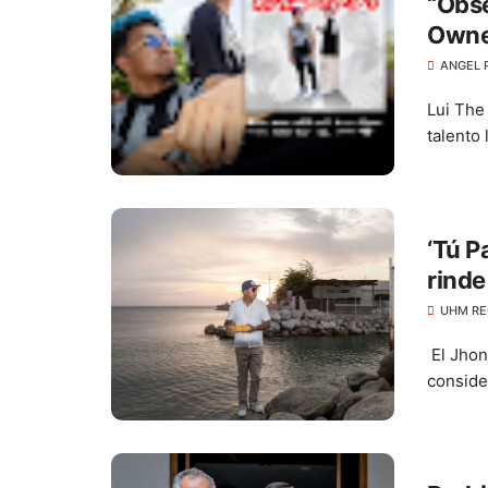
“Obse
Owner
ANGEL 
Lui The
talento 
‘Tú P
rinde
UHM RE
El Jhon
conside