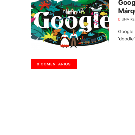
Googl
Márqu
UHM RE
Google 
'doodle
0 COMENTARIOS