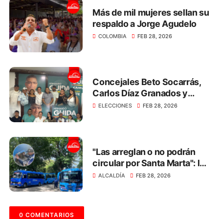
Más de mil mujeres sellan su
respaldo a Jorge Agudelo
COLOMBIA
FEB 28, 2026
Concejales Beto Socarrás,
Carlos Díaz Granados y
Nelly Gómez respaldan a
ELECCIONES
FEB 28, 2026
Hernando Guida
"Las arreglan o no podrán
circular por Santa Marta": la
advertencia a los dueños de
ALCALDÍA
FEB 28, 2026
busetas
0 COMENTARIOS