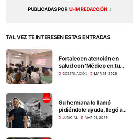
PUBLICADAS POR
UHM REDACCIÓN
TAL VEZ TE INTERESEN ESTAS ENTRADAS
Fortalecen atención en
salud con ‘Médico en tu
Casa’ en el Magdalena
GOBERNACIÓN
MAR 18, 2026
Su hermana lo llamó
pidiéndole ayuda, llegó a
defenderla y le incrustaron
JUDICIAL
MAR 01, 2026
un cuchillo en el ojo