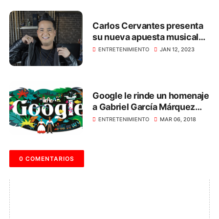
Carlos Cervantes presenta
su nueva apuesta musical
titulada ‘El Tenampa’
ENTRETENIMIENTO
JAN 12, 2023
Google le rinde un homenaje
a Gabriel García Márquez
con este 'doodle'
ENTRETENIMIENTO
MAR 06, 2018
0 COMENTARIOS