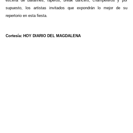
escena de bailarines, raperos, break dancers, champeteros y por
supuesto, los artistas invitados que expondrán lo mejor de su
repertorio en esta fiesta.
Cortesía: HOY DIARIO DEL MAGDALENA