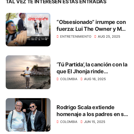
TAL VEZ TE INTERESEN ESTAS ENTRADAS
“Obsesionado” irrumpe con
fuerza: Lui The Owner y MB
El Mallo
ENTRETENIMIENTO
AUG 25, 2025
‘Tú Partida’, la canción con la
que El Jhonja rinde
homenaje a los que ya no
COLOMBIA
AUG 16, 2025
están
Rodrigo Scala extiende
homenaje a los padres en su
día
COLOMBIA
JUN 15, 2025