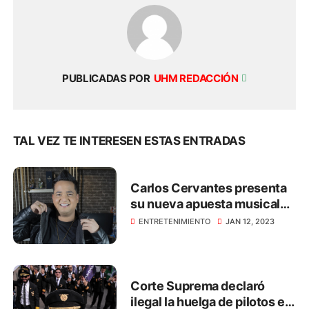
PUBLICADAS POR
UHM REDACCIÓN
TAL VEZ TE INTERESEN ESTAS ENTRADAS
Carlos Cervantes presenta
su nueva apuesta musical
titulada ‘El Tenampa’
ENTRETENIMIENTO
JAN 12, 2023
Corte Suprema declaró
ilegal la huelga de pilotos en