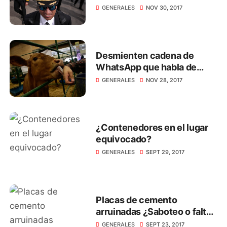
Avianca
GENERALES
NOV 30, 2017
Desmienten cadena de
WhatsApp que habla de
lácteos contaminados con
GENERALES
NOV 28, 2017
salmonella
¿Contenedores en el lugar
equivocado?
GENERALES
SEPT 29, 2017
Placas de cemento
arruinadas ¿Saboteo o falta
de sentido de pertenencia?
GENERALES
SEPT 23, 2017