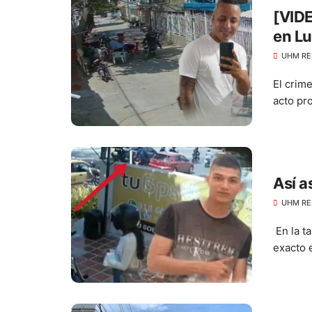
[VIDE
en L
UHM RE
El crim
acto pro
Así a
UHM RE
En la t
exacto 