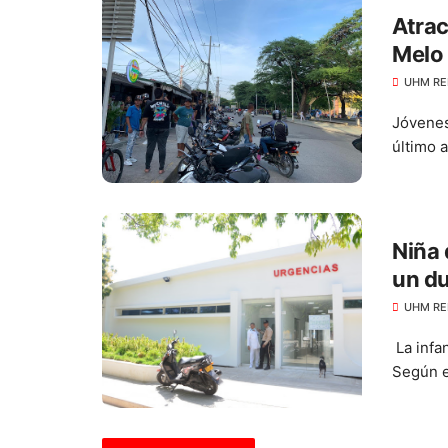
Atrac
Melo
UHM RE
Jóvenes
último 
Niña
un du
UHM RE
La infa
Según el