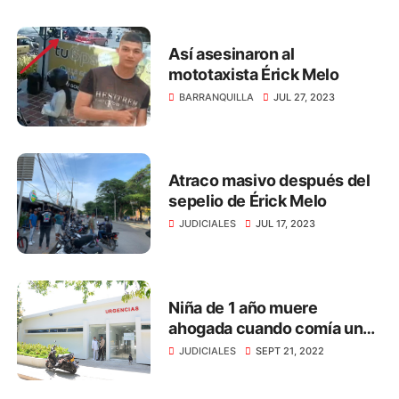
Así asesinaron al
mototaxista Érick Melo
BARRANQUILLA
JUL 27, 2023
Atraco masivo después del
sepelio de Érick Melo
JUDICIALES
JUL 17, 2023
Niña de 1 año muere
ahogada cuando comía un
dulce, en Santa Marta
JUDICIALES
SEPT 21, 2022