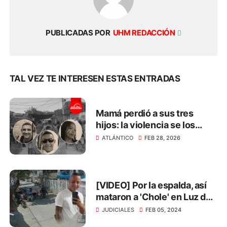
PUBLICADAS POR
UHM REDACCIÓN
TAL VEZ TE INTERESEN ESTAS ENTRADAS
Mamá perdió a sus tres
hijos: la violencia se los
arrebató en menos de 3
ATLÁNTICO
FEB 28, 2026
meses
[VIDEO] Por la espalda, así
mataron a 'Chole' en Luz del
Mundo
JUDICIALES
FEB 05, 2024