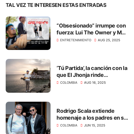
TAL VEZ TE INTERESEN ESTAS ENTRADAS
“Obsesionado” irrumpe con
fuerza: Lui The Owner y MB
El Mallo
ENTRETENIMIENTO
AUG 25, 2025
‘Tú Partida’, la canción con la
que El Jhonja rinde
homenaje a los que ya no
COLOMBIA
AUG 16, 2025
están
Rodrigo Scala extiende
homenaje a los padres en su
día
COLOMBIA
JUN 15, 2025