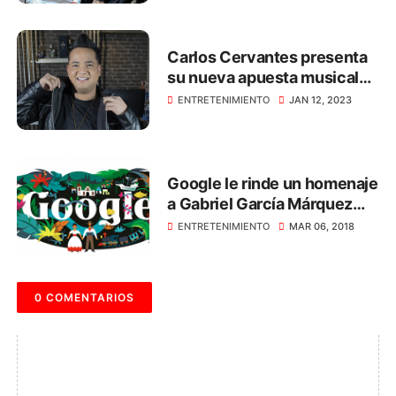
Carlos Cervantes presenta
su nueva apuesta musical
titulada ‘El Tenampa’
ENTRETENIMIENTO
JAN 12, 2023
Google le rinde un homenaje
a Gabriel García Márquez
con este 'doodle'
ENTRETENIMIENTO
MAR 06, 2018
0 COMENTARIOS