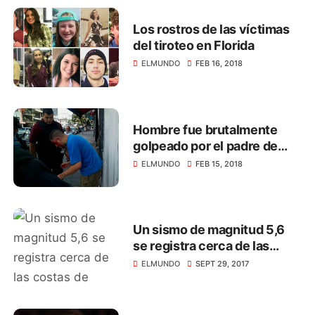
Los rostros de las víctimas
del tiroteo en Florida
ELMUNDO
FEB 16, 2018
Hombre fue brutalmente
golpeado por el padre de
una niña a la que acosaba
ELMUNDO
FEB 15, 2018
Un sismo de magnitud 5,6
se registra cerca de las
costas de México
ELMUNDO
SEPT 29, 2017