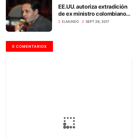
EE.UU. autoriza extradición
de ex ministro colombiano
Andrés Felipe Arias
ELMUNDO
SEPT 29, 2017
0 COMENTARIOS