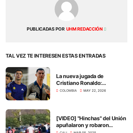
PUBLICADAS POR
UHM REDACCIÓN
TAL VEZ TE INTERESEN ESTAS ENTRADAS
La nueva jugada de
Cristiano Ronaldo:
transmitirá el Mundial 2026
COLOMBIA
MAY 22, 2026
de manera gratuita
[VIDEO] "Hinchas" del Unión
apuñalaron y robaron
zapatos a barrista del Cali
CALI
MAR 05, 2025