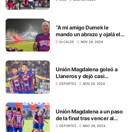
“A mi amigo Dumek le
mando un abrazo y ojalá el
Cartagena suba para ver los
ALCALDE
NOV 29, 2024
clásicos”: Carlos Pinedo
Unión Magdalena goleó a
Llaneros y dejó casi
sentenciada la final de la B
DEPORTES
NOV 29, 2024
Unión Magdalena a un paso
de la final tras vencer al
Deportes Quindío
DEPORTES
MAY 26, 2024