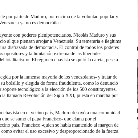
te por parte de Maduro, por encima de la voluntad popular y
 Venezuela ya no es democrática.
uyente con poderes plenipotenciarios, Nicolás Maduro y sus
icio al que piensan arrojar a Venezuela. Su temeraria e ilegítima
dura disfrazada de democracia. El control de todos los poderes
s opositores y la limitación extrema de las libertades
l totalitarismo. El régimen chavista se quitó la careta, pese a
egida por la inmensa mayoría de los venezolanos- y tratar de
su bolsillo y elegida de forma fraudulenta, como lo denunció
 soporte tecnológico a la elección de los 500 constituyentes,
za la llamada Revolución del Siglo XXI, puesta en marcha por
en chavista en el vecino país, Maduro desoyó a una comunidad
a que se sumó el papa Francisco- que clama por el
vecino país. Francisco -quien se había mantenido al margen de
así como evitar el uso excesivo y desproporcionado de la fuerza.