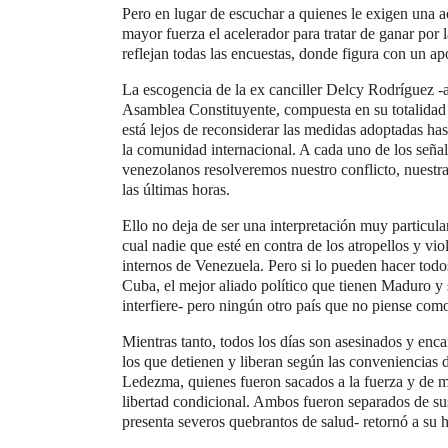
Pero en lugar de escuchar a quienes le exigen una 
mayor fuerza el acelerador para tratar de ganar por 
reflejan todas las encuestas, donde figura con un ap
La escogencia de la ex canciller Delcy Rodríguez -
Asamblea Constituyente, compuesta en su totalidad
está lejos de reconsiderar las medidas adoptadas h
la comunidad internacional. A cada uno de los señ
venezolanos resolveremos nuestro conflicto, nuestra c
las últimas horas.
Ello no deja de ser una interpretación muy particula
cual nadie que esté en contra de los atropellos y vi
internos de Venezuela. Pero si lo pueden hacer tod
Cuba, el mejor aliado político que tienen Maduro y 
interfiere- pero ningún otro país que no piense com
Mientras tanto, todos los días son asesinados y enca
los que detienen y liberan según las conveniencia
Ledezma, quienes fueron sacados a la fuerza y de ma
libertad condicional. Ambos fueron separados de su
presenta severos quebrantos de salud- retornó a su 