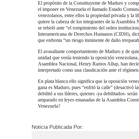
El propósito de la Constituyente de Maduro y compa
el imponer en Venezuela el llamado Estado Comunal, 
venezolanos, entre ellos la propiedad privada y la li
quiere la cabeza de los integrantes de la Asamblea N
se rebeló ante “el rompimiento del orden institucio
Interamericana de Derechos Humanos (CIDH), dictó 
que enfrenta “un riesgo inminente de daño irreparab
El avasallante comportamiento de Maduro y de quien
unidad que venía teniendo la oposición venezolana, p
Asamblea Nacional, Henry Ramos Allup, han decidido
interpretado como una claudicación ante el régimen
En plata blanca ello significa que la oposición ven
gana es Maduro, pues “enfrió la calle” (desactivó las 
debilitó a sus líderes, quienes -ya debilitados- será
amparado en leyes emanadas de la Asamblea Constit
Venezuela?
Noticia Publicada Por: