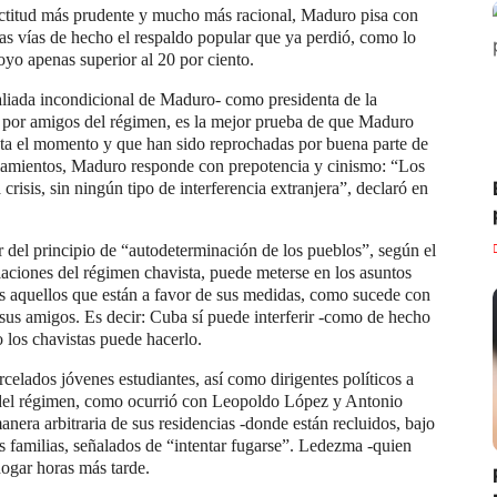
actitud más prudente y mucho más racional, Maduro pisa con
las vías de hecho el respaldo popular que ya perdió, como lo
oyo apenas superior al 20 por ciento.
aliada incondicional de Maduro- como presidenta de la
 por amigos del régimen, es la mejor prueba de que Maduro
asta el momento y que han sido reprochadas por buena parte de
alamientos, Maduro responde con prepotencia y cinismo: “Los
risis, sin ningún tipo de interferencia extranjera”, declaró en
r del principio de “autodeterminación de los pueblos”, según el
olaciones del régimen chavista, puede meterse en los asuntos
os aquellos que están a favor de sus medidas, como sucede con
sus amigos. Es decir: Cuba sí puede interferir -como de hecho
o los chavistas puede hacerlo.
rcelados jóvenes estudiantes, así como dirigentes políticos a
s del régimen, como ocurrió con Leopoldo López y Antonio
nera arbitraria de sus residencias -donde están recluidos, bajo
s familias, señalados de “intentar fugarse”. Ledezma -quien
hogar horas más tarde.