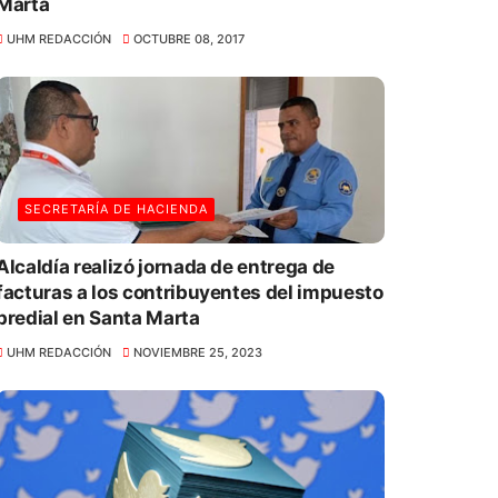
Marta
UHM REDACCIÓN
OCTUBRE 08, 2017
SECRETARÍA DE HACIENDA
Alcaldía realizó jornada de entrega de
facturas a los contribuyentes del impuesto
predial en Santa Marta
UHM REDACCIÓN
NOVIEMBRE 25, 2023