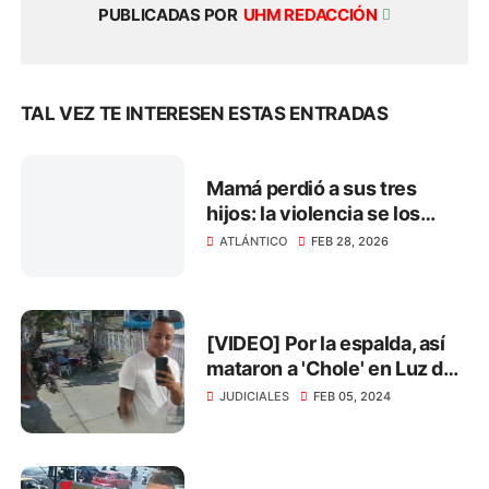
PUBLICADAS POR
UHM REDACCIÓN
TAL VEZ TE INTERESEN ESTAS ENTRADAS
Mamá perdió a sus tres
hijos: la violencia se los
arrebató en menos de 3
ATLÁNTICO
FEB 28, 2026
meses
[VIDEO] Por la espalda, así
mataron a 'Chole' en Luz del
Mundo
JUDICIALES
FEB 05, 2024