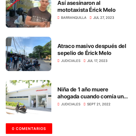
Así asesinaron al
mototaxista Érick Melo
BARRANQUILLA
JUL 27, 2023
Atraco masivo después del
sepelio de Érick Melo
JUDICIALES
JUL 17, 2023
Niña de 1 año muere
ahogada cuando comía un
dulce, en Santa Marta
JUDICIALES
SEPT 21, 2022
0 COMENTARIOS