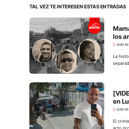
TAL VEZ TE INTERESEN ESTAS ENTRADAS
Mamá 
los a
UHM RE
La histo
separad
[VIDE
en L
UHM RE
El crim
acto pro