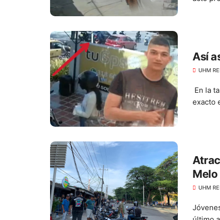
Así a
UHM RE
En la t
exacto 
Atrac
Melo
UHM RE
Jóvenes
último 