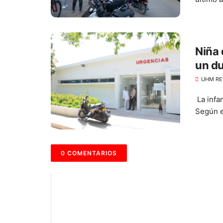
Niña
un du
UHM RE
La infa
Según el
0 COMENTARIOS