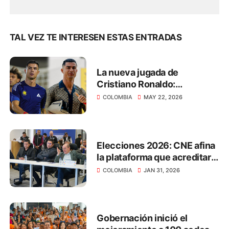
TAL VEZ TE INTERESEN ESTAS ENTRADAS
La nueva jugada de
Cristiano Ronaldo:
transmitirá el Mundial 2026
COLOMBIA
MAY 22, 2026
de manera gratuita
Elecciones 2026: CNE afina
la plataforma que acreditará
a los actores electorales
COLOMBIA
JAN 31, 2026
Gobernación inició el