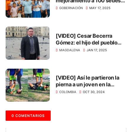
mejoramiento a 100 sedes
educativas del Magdalena
GOBERNACIÓN
MAY 17, 2025
[VIDEO] Cesar Becerra
Gómez: el hijo del pueblo
que lucha por la justicia
MAGDALENA
JAN 17, 2025
social
[VIDEO] Así le partieron la
pierna a un joven en la
Universidad del Magdalena
COLOMBIA
OCT 30, 2024
0 COMENTARIOS