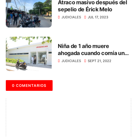
Atraco masivo después del
sepelio de Érick Melo
JUDICIALES
JUL 17, 2023
Niña de 1 año muere
ahogada cuando comía un
dulce, en Santa Marta
JUDICIALES
SEPT 21, 2022
0 COMENTARIOS