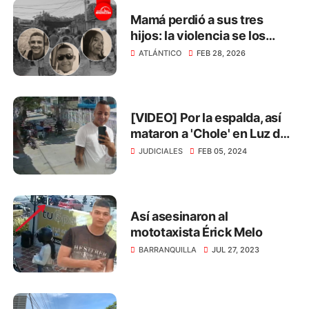
Mamá perdió a sus tres
hijos: la violencia se los
arrebató en menos de 3
ATLÁNTICO
FEB 28, 2026
meses
[VIDEO] Por la espalda, así
mataron a 'Chole' en Luz del
Mundo
JUDICIALES
FEB 05, 2024
Así asesinaron al
mototaxista Érick Melo
BARRANQUILLA
JUL 27, 2023