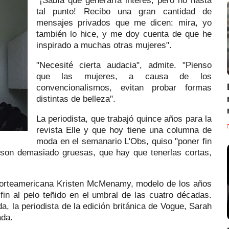
"¡Sabía que generaría interés, pero no hasta
tal punto! Recibo una gran cantidad de
mensajes privados que me dicen: mira, yo
también lo hice, y me doy cuenta de que he
inspirado a muchas otras mujeres".
"Necesité cierta audacia", admite. "Pienso
que las mujeres, a causa de los
convencionalismos, evitan probar formas
distintas de belleza".
La periodista, que trabajó quince años para la
revista Elle y que hoy tiene una columna de
moda en el semanario L'Obs, quiso "poner fin
e son demasiado gruesas, que hay que tenerlas cortas,
 norteamericana Kristen McMenamy, modelo de los años
fin al pelo teñido en el umbral de las cuatro décadas.
 la periodista de la edición británica de Vogue, Sarah
ada.