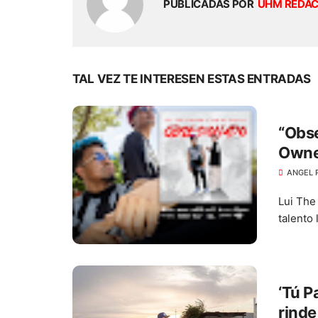
PUBLICADAS POR
UHM REDA
TAL VEZ TE INTERESEN ESTAS ENTRADAS
“Obse
Owner
ANGEL 
Lui The
talento 
‘Tú P
rinde